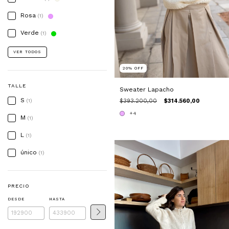
Rosa
(1)
Verde
(1)
VER TODOS
20
%
OFF
TALLE
Sweater Lapacho
S
(1)
$393.200,00
$314.560,00
+4
M
(1)
L
(1)
único
(1)
PRECIO
DESDE
HASTA