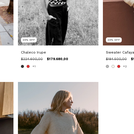
20
%
OFF
20
%
OFF
Chaleco Irupe
Sweater Cafaya
$224.600,00
$179.680,00
$194.500,00
$
+1
+2