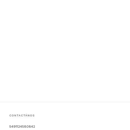
CONTACTÁNOS
5491124580842