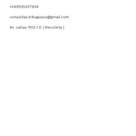
+5491125307934
consultas.tribuguazu@gmail.com
Av. callao 1103 1 D ( Recoleta )