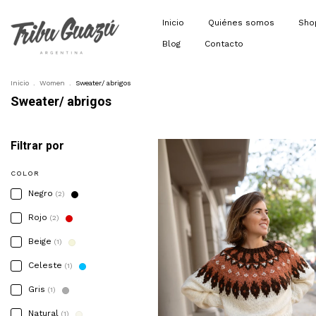
Inicio
Quiénes somos
Sh
Blog
Contacto
Inicio
.
Women
.
Sweater/ abrigos
Sweater/ abrigos
Filtrar por
COLOR
Negro
(2)
Rojo
(2)
Beige
(1)
Celeste
(1)
Gris
(1)
Natural
(1)