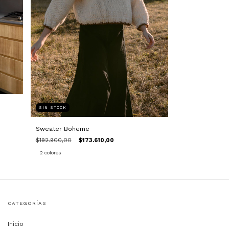
SIN STOCK
Sweater Boheme
$192.900,00
$173.610,00
2 colores
CATEGORÍAS
Inicio