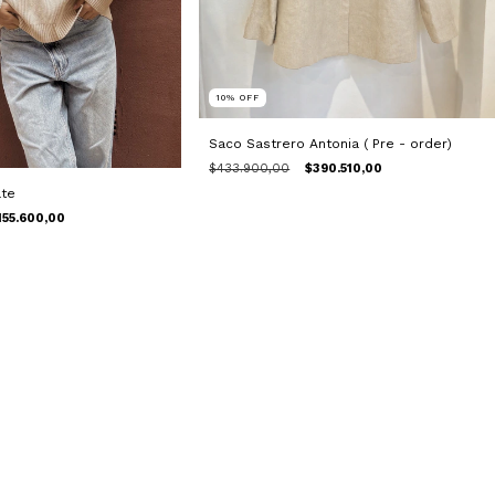
10
%
OFF
Saco Sastrero Antonia ( Pre - order)
$433.900,00
$390.510,00
te
155.600,00