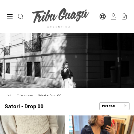
0
Inicio
.
Colecciones
.
Satori - Drop 00
Satori - Drop 00
FILTRAR