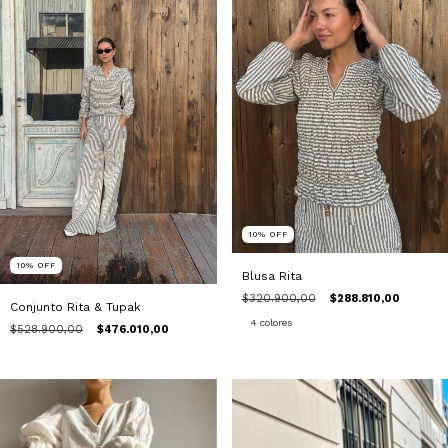
10
%
OFF
10
%
OFF
Blusa Rita
$320.900,00
$288.810,00
Conjunto Rita & Tupak
4 colores
$528.900,00
$476.010,00