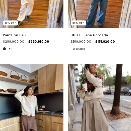
10
%
OFF
20
%
OFF
Pantalon Bali
Blusa Juana Bordada
$289.900,00
$260.910,00
$189.900,00
$151.920,00
+1
2 colores