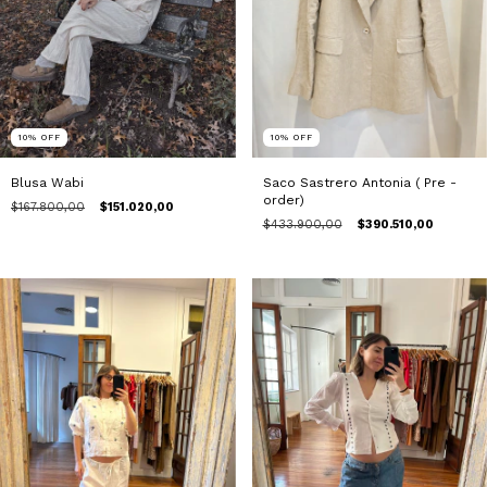
10
%
OFF
10
%
OFF
Blusa Wabi
Saco Sastrero Antonia ( Pre -
order)
$167.800,00
$151.020,00
$433.900,00
$390.510,00