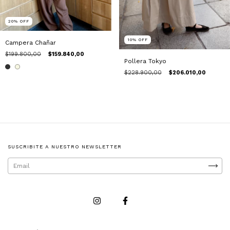
20
%
OFF
10
%
OFF
Campera Chañar
$199.800,00
$159.840,00
Pollera Tokyo
$228.900,00
$206.010,00
SUSCRIBITE A NUESTRO NEWSLETTER