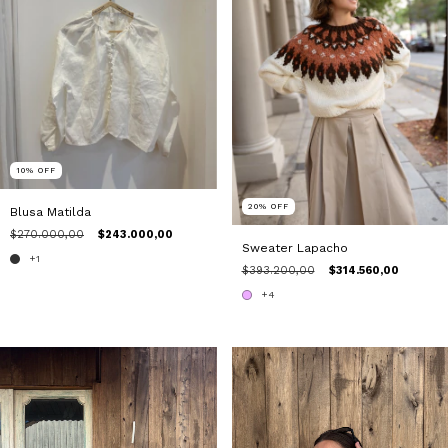
10
%
OFF
20
%
OFF
Blusa Matilda
$270.000,00
$243.000,00
Sweater Lapacho
+1
$393.200,00
$314.560,00
+4