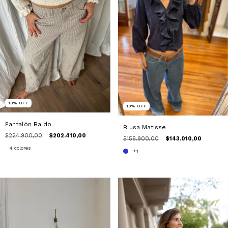
10
%
OFF
10
%
OFF
Pantalón Baldo
Blusa Matisse
$224.900,00
$202.410,00
$158.900,00
$143.010,00
4 colores
+1