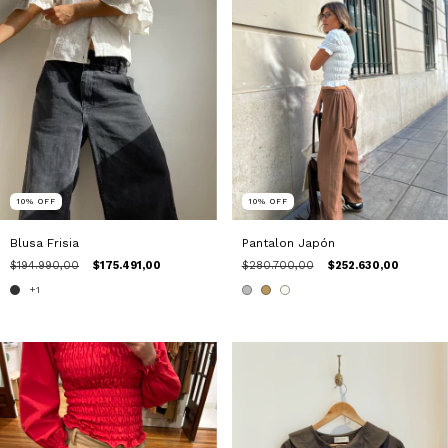
10
%
OFF
10
%
OFF
Blusa Frisia
Pantalon Japón
$194.990,00
$175.491,00
$280.700,00
$252.630,00
+1