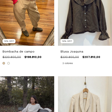
10
%
OFF
10
%
OFF
Bombacha de campo
Blusa Joaquina
$220.900,00
$198.810,00
$230.900,00
$207.810,00
2 colores